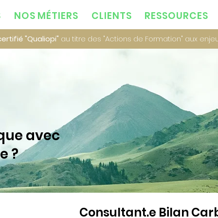
S
NOS MÉTIERS
CLIENTS
RESSOURCES
rtifié "Qualiopi"
au titre des "Actions de Formation" aux enje
ique avec
e ?
Consultant.e Bilan Ca