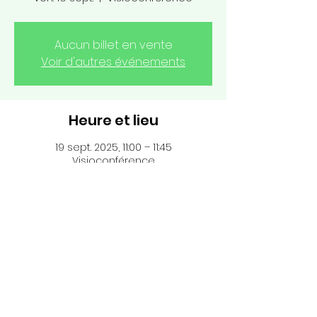
Aucun billet en vente
Voir d'autres événements
Heure et lieu
19 sept. 2025, 11:00 – 11:45
Visioconférence
Nous contacter
Accueil
On recrute !
Clients
Nos métiers
Notre page LinkedIn
Ressources
Nos certifications
Politiques
Conditions Générales
Notre équipe
de Vente